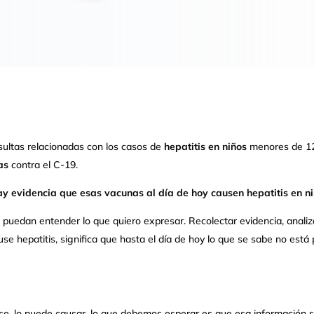
sultas relacionadas con los casos de
hepatitis en niños
menores de 12
as
contra el C-19.
ay evidencia que esas vacunas al día de hoy causen hepatitis en ni
puedan entender lo que quiero expresar. Recolectar evidencia, analiza
se hepatitis, significa que hasta el día de hoy lo que se sabe no está p
use, lo puede causar, lo que debemos esperar es que esa información se