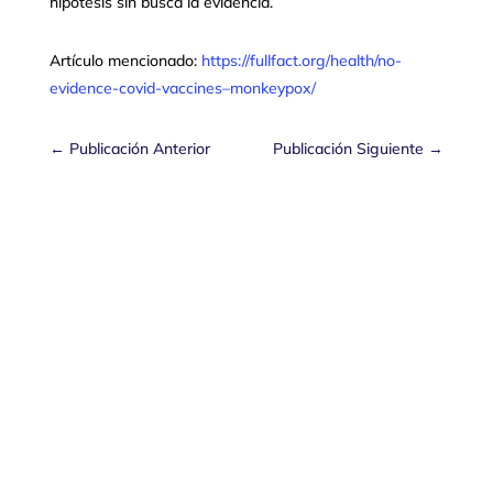
hipótesis sin busca la evidencia.
Artículo mencionado:
https://fullfact.org/health/no-
evidence-covid-vaccines–monkeypox/
←
Publicación Anterior
Publicación Siguiente
→