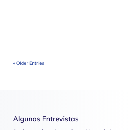
¿Qué ocurre cuando prolongamos el uso de
las mascarillas? ¿Qué pasaría si la
utilización de ellas genera retrasos en los
niños? Estas preguntas y otras te las
respondo en el siguiente artículo
« Older Entries
Algunas Entrevistas